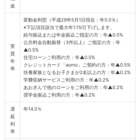
途
変動金利型（平成29年5月1日現在：年5.0％）
※下記項目該当で最大年1.1%引下げします。
給与振込または年金振込ご指定の方：年▲0.5%
公共料金自動振替（3件以上）ご指定の方：年
実
▲0.5%
質
住宅ローンご利用の方：年▲0.5%
年
クレジットカード「aomo」ご契約の方：年▲0.5%
率
扶養家族となるお子さまが2名以上の方：年▲0.2%
学費収納サービスご利用の方：年▲0.2%
あおぎんで他のローンをご利用の方：年▲0.2%
奨学金振込ご利用の方：年▲0.2%
遅
年14.0％
延
利
率