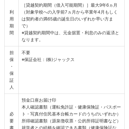
［貸越契約期間（借入可能期間）］最大9年6ヵ月
利
（対象学校への入学前7ヵ月から卒業年4月もしく
用
は契約者の満65歳の誕生日のいずれか早い方ま
期
で）
間
※貸越契約期間中は、元金据置・利息のみの返済と
なります。
担
不要
保
※保証会社：(株)ジャックス
・
保
証
人
預金口座お届け印
本人確認書類（運転免許証・健康保険証・パスポー
必
ト・写真付住民基本台帳カードのうちのいずれか）
要
所得確認書類（源泉徴収票・公的所得証明書など）
書
就学者との続柄を確認できる書類（健康保険証な