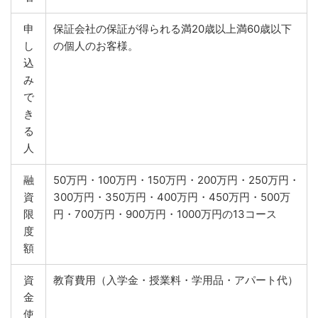
申
保証会社の保証が得られる満20歳以上満60歳以下
し
の個人のお客様。
込
み
で
き
る
人
融
50万円・100万円・150万円・200万円・250万円・
資
300万円・350万円・400万円・450万円・500万
限
円・700万円・900万円・1000万円の13コース
度
額
資
教育費用（入学金・授業料・学用品・アパート代）
金
使