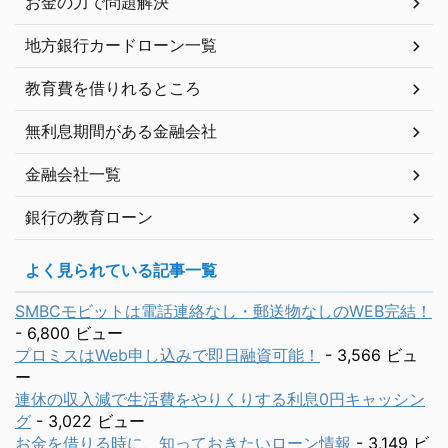
お金の力で問題解決
地方銀行カードローン一覧
教育費を借りれるところ
無利息期間がある金融会社
金融会社一覧
銀行の教育ローン
よく見られている記事一覧
SMBCモビットは電話連絡なし・郵送物なしのWEB完結！
- 6,800 ビュー
プロミスはWeb申し込みで即日融資可能！
- 3,566 ビュ
ー
連休の収入減で生活費をやりくりする利息0円キャッシン
グ
- 3,022 ビュー
お金を借りる時に、知っておきたいローン情報
- 3,149 ビ