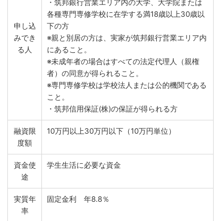
・筑邦銀行営業エリア内の大学、大学院または
各種専門専修学校に在学する満18歳以上30歳以
申し込
下の方
みでき
※親と別居の方は、実家が筑邦銀行営業エリア内
る人
にあること。
※未成年者の場合はすべての法定代理人（親権
者）の同意が得られること。
※専門専修学校は学校法人または公的機関である
こと。
・筑邦信用保証(株)の保証が得られる方
融資限
10万円以上30万円以下（10万円単位）
度額
資金使
学生生活に必要な資金
途
実質年
固定金利 年8.8％
率