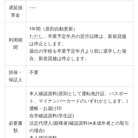
遅延損
---
害金
1年間（原則自動更新）
ただし、卒業予定年月の翌月以降は、新規貸越
利用期
は停止とします。
間
届出の学校を卒業予定年月より前に退学した場
合、新規貸越は停止します。
担保・
不要
保証人
本人確認資料(原則として運転免許証、パスポー
ト、マイナンバーカードのいずれかとします。)
通帳・お届け印
在学確認資料(学生証)
必要書
法定代理人(親権者)確認資料(※未成年者との取引
類
の場合)
本人確認資料