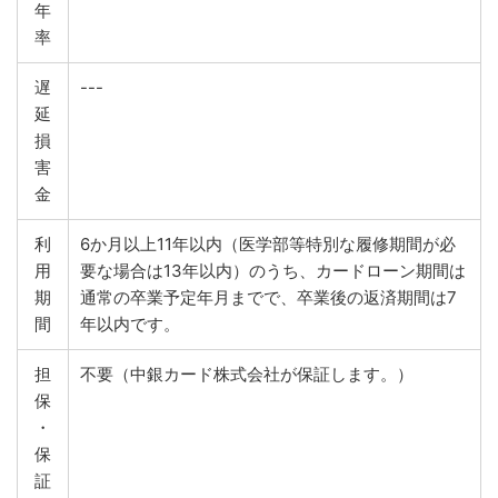
年
率
遅
---
延
損
害
金
利
6か月以上11年以内（医学部等特別な履修期間が必
用
要な場合は13年以内）のうち、カードローン期間は
期
通常の卒業予定年月までで、卒業後の返済期間は7
間
年以内です。
担
不要（中銀カード株式会社が保証します。）
保
・
保
証