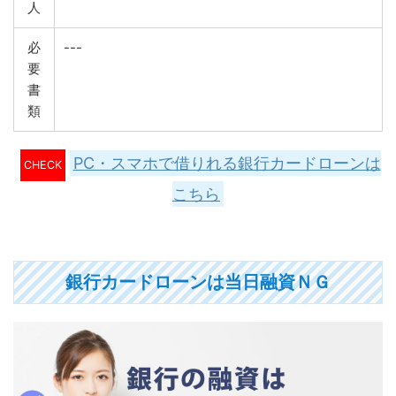
人
必
---
要
書
類
PC・スマホで借りれる銀行カードローンは
CHECK
こちら
銀行カードローンは当日融資ＮＧ