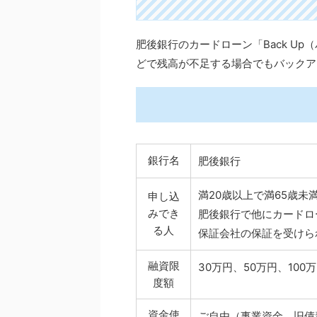
肥後銀行のカードローン「Back U
どで残高が不足する場合でもバックア
銀行名
肥後銀行
満20歳以上で満65歳未
申し込
みでき
肥後銀行で他にカードロ
る人
保証会社の保証を受けら
融資限
30万円、50万円、100
度額
資金使
ご自由（事業資金、旧債