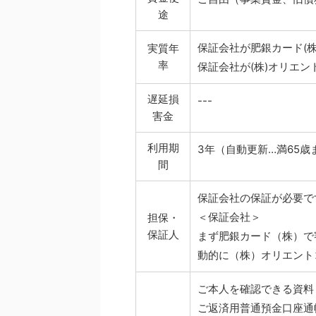
途
保証会社が肥銀カード(株)
実質年
率
保証会社が(株)オリエン
遅延損
---
害金
利用期
3年（自動更新…満65歳
間
保証会社の保証が必要で
＜保証会社＞
担保・
保証人
まず肥銀カード（株）で
動的に（株）オリエント
ご本人を確認できる資料
ご返済用普通預金口座通