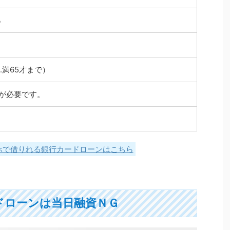
％
..満65才まで）
が必要です。
ホで借りれる銀行カードローンはこちら
ドローンは当日融資ＮＧ