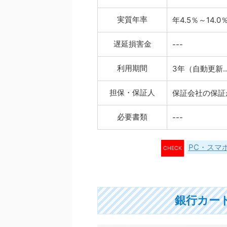
実質年率
年4.5％～14.0
遅延損害金
---
利用期間
3年（自動更新.
担保・保証人
保証会社の保証
必要書類
---
PC・スマ
CHECK
銀行カー