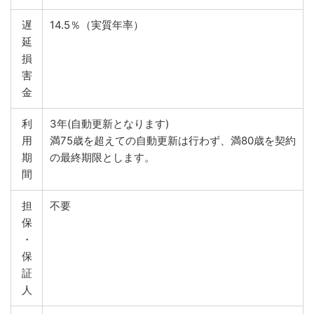
遅
14.5％（実質年率）
延
損
害
金
利
3年(自動更新となります)
用
満75歳を超えての自動更新は行わず、満80歳を契約
期
の最終期限とします。
間
担
不要
保
・
保
証
人