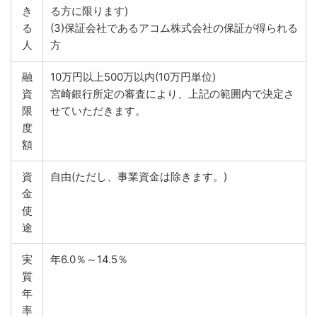
き
る方に限ります)
る
(3)保証会社であるアコム株式会社の保証が得られる
人
方
融
10万円以上500万以内(10万円単位)
資
宮崎銀行所定の審査により、上記の範囲内で決定さ
限
せていただきます。
度
額
資
自由(ただし、事業資金は除きます。)
金
使
途
実
年6.0％～14.5％
質
年
率