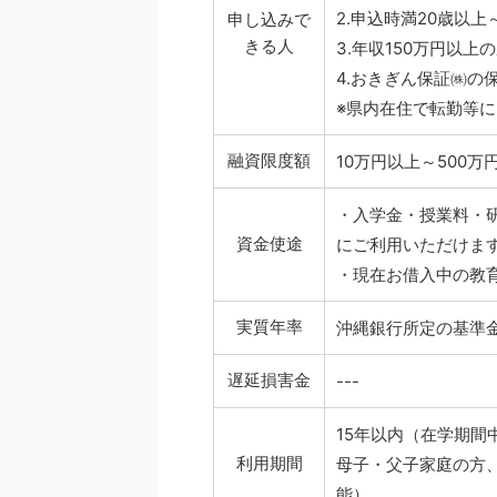
2.申込時満20歳以
申し込みで
きる人
3.年収150万円以上
4.おきぎん保証㈱の
※県内在住で転勤等
融資限度額
10万円以上～500万
・入学金・授業料・
資金使途
にご利用いただけま
・現在お借入中の教
実質年率
沖縄銀行所定の基準
遅延損害金
---
15年以内（在学期間
利用期間
母子・父子家庭の方
能）