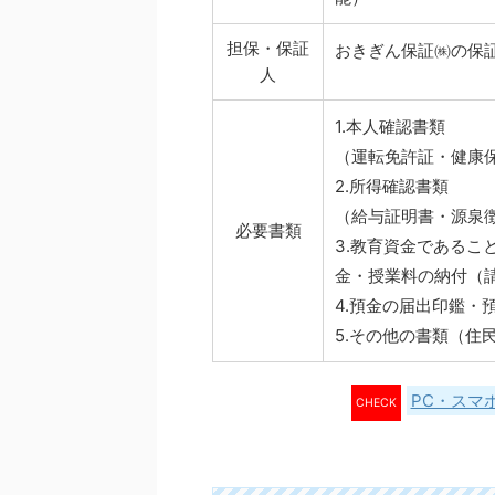
担保・保証
おきぎん保証㈱の保
人
1.本人確認書類
（運転免許証・健康
2.所得確認書類
（給与証明書・源泉
必要書類
3.教育資金である
金・授業料の納付（
4.預金の届出印鑑・
5.その他の書類（住
PC・スマ
CHECK