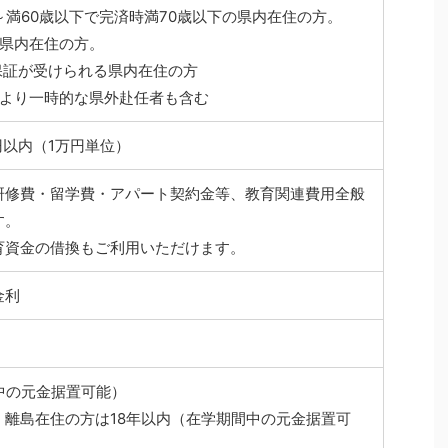
上～満60歳以下で完済時満70歳以下の県内在住の方。
の県内在住の方。
保証が受けられる県内在住の方
により一時的な県外赴任者も含む
円以内（1万円単位）
研修費・留学費・アパート契約金等、教育関連費用全般
す。
育資金の借換もご利用いただけます。
金利
中の元金据置可能）
、離島在住の方は18年以内（在学期間中の元金据置可