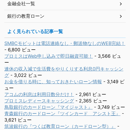
金融会社一覧
銀行の教育ローン
よく見られている記事一覧
SMBCモビットは電話連絡なし・郵送物なしのWEB完結！
- 6,800 ビュー
プロミスはWeb申し込みで即日融資可能！
- 3,566 ビュ
ー
連休の収入減で生活費をやりくりする利息0円キャッシン
グ
- 3,022 ビュー
お金を借りる時に、知っておきたいローン情報
- 3,149 ビ
ュー
アコムの利息は利用日数分だけ！
- 2,961 ビュー
プロミスレディースキャッシング
- 2,365 ビュー
鳥取銀行のカードローン『マイジャスト』
- 3,749 ビュー
青森銀行のカードローン『ツインカード アシスト王』
-
3,621 ビュー
筑波銀行の『つくば教育ローン（カードローン型）』
-