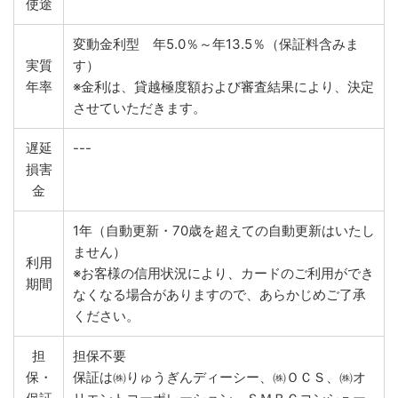
使途
変動金利型 年5.0％～年13.5％（保証料含みま
実質
す）
年率
※金利は、貸越極度額および審査結果により、決定
させていただきます。
遅延
---
損害
金
1年（自動更新・70歳を超えての自動更新はいたし
ません）
利用
※お客様の信用状況により、カードのご利用ができ
期間
なくなる場合がありますので、あらかじめご了承
ください。
担
担保不要
保・
保証は㈱りゅうぎんディーシー、㈱ＯＣＳ、㈱オ