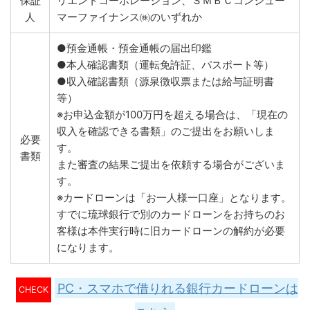
保証
リエントコーポレーション、ＳＭＢＣコンシュー
人
マーファイナンス㈱のいずれか
●預金通帳・預金通帳の届出印鑑
●本人確認書類（運転免許証、パスポート等）
●収入確認書類（源泉徴収票または給与証明書
等）
※お申込金額が100万円を超える場合は、「現在の
収入を確認できる書類」のご提出をお願いしま
必要
す。
書類
また審査の結果ご提出を依頼する場合がございま
す。
※カードローンは「お一人様一口座」となります。
すでに琉球銀行で別のカードローンをお持ちのお
客様は本件実行時に旧カードローンの解約が必要
になります。
PC・スマホで借りれる銀行カードローンは
CHECK