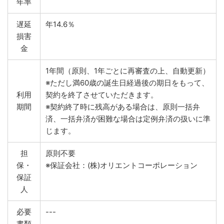
年率
遅延
年14.6％
損害
金
1年間（原則、1年ごとに再審査の上、自動更新）
※ただし満60歳の誕生日経過後の期日をもって、
利用
契約を終了させていただきます。
期間
※契約終了時に残高がある場合は、原則一括弁
済、一括弁済が困難な場合は定例弁済の扱いに準
じます。
担
原則不要
保・
※保証会社：(株)オリエントコーポレーション
保証
人
必要
---
書類