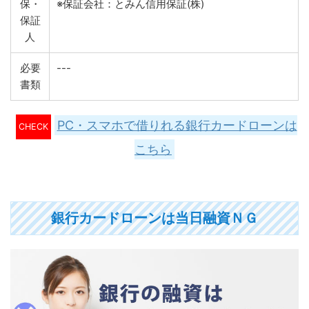
保・
※保証会社：とみん信用保証(株)
保証
人
必要
---
書類
PC・スマホで借りれる銀行カードローンは
CHECK
こちら
銀行カードローンは当日融資ＮＧ