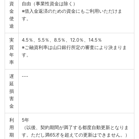
資
自由（事業性資金は除く）
金
※借入金返済のための資金にもご利用いただけま
使
す。
途
実
4.5％、5.5％、8.5％、12.0％、14.5％
質
※ご融資利率は山口銀行所定の審査により決まりま
年
す。
率
遅
---
延
損
害
金
利
5年
用
（以後、契約期間が満了する都度自動更新となりま
期
す。ただし満65才を超えての更新はできません。）