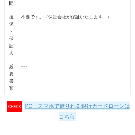
間
担
不要です。（保証会社が保証いたします。）
保
・
保
証
人
必
---
要
書
類
PC・スマホで借りれる銀行カードローンは
CHECK
こちら