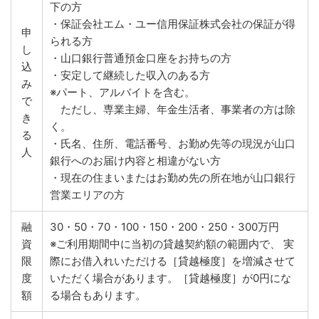
下の方
・保証会社エム・ユー信用保証株式会社の保証が得
申
られる方
し
・山口銀行普通預金口座をお持ちの方
込
・安定して継続した収入のある方
み
※パート、アルバイトを含む。
で
ただし、専業主婦、年金生活者、事業者の方は除
き
く。
る
・氏名、住所、電話番号、お勤め先等の現況が山口
人
銀行へのお届け内容と相違がない方
・現在の住まいまたはお勤め先の所在地が山口銀行
営業エリアの方
融
30・50・70・100・150・200・250・300万円
資
※ご利用期間中に当初の貸越契約額の範囲内で、 実
限
際にお借入れいただける［貸越極度］を増減させて
度
いただく場合があります。［貸越極度］が0円にな
額
る場合もあります。