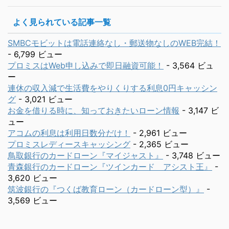
よく見られている記事一覧
SMBCモビットは電話連絡なし・郵送物なしのWEB完結！
- 6,799 ビュー
プロミスはWeb申し込みで即日融資可能！
- 3,564 ビュ
ー
連休の収入減で生活費をやりくりする利息0円キャッシン
グ
- 3,021 ビュー
お金を借りる時に、知っておきたいローン情報
- 3,147 ビ
ュー
アコムの利息は利用日数分だけ！
- 2,961 ビュー
プロミスレディースキャッシング
- 2,365 ビュー
鳥取銀行のカードローン『マイジャスト』
- 3,748 ビュー
青森銀行のカードローン『ツインカード アシスト王』
-
3,620 ビュー
筑波銀行の『つくば教育ローン（カードローン型）』
-
3,569 ビュー