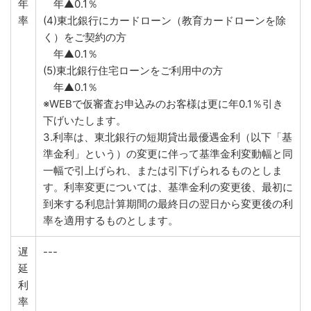
年
年▲0.1％
率
(4)東北銀行にカードローン（教育カードローンを除
く）をご契約の方
年▲0.1％
(5)東北銀行住宅ローンをご利用中の方
年▲0.1％
※WEBで仮審査お申込みのお客様は更に年0.1％引き
下げいたします。
3.利率は、東北銀行の短期貸出最優遇金利（以下「基
準金利」という）の変更に伴って基準金利変動幅と同
一幅で引上げられ、または引下げられるものとしま
す。利率変更については、基準金利の変更後、最初に
到来する利息計算期間の最終日の翌日から変更後の利
率を適用するものとします。
遅
---
延
利
率