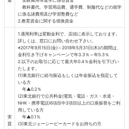
途
受験費用等進学に係る資金
教科書代、学習用品費、通学費、制服代などの就学
に係る諸費用及び学習塾費など
2.教育資金に関する借換資金
1.適用利率は変動金利で、店頭に表示しております。
詳しくは、窓口にお問い合わせ下さい。
※2017年9月15日(金)～2018年5月31日(木)の期間は、
金利引き下げキャンペーンで年3.3％～年5.3％
2.以下のお取引に応じて最大年0.4％金利を引下げい
たします。
(1)東北銀行に給与振込もしくは年金振込を指定して
いる方
年▲0.2％
(2)東北銀行で公共料金(電気・電話・ガス・水道・
NHK・携帯電話)6項目中3項目以上の口座振替をご利
用している方
実
年▲0.1％
質
(3)東北ジェーシービーカードをお持ちの方