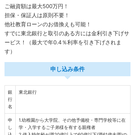
ご融資額は最大500万円！
担保・保証人は原則不要！
他社教育ローンのお借換えも可能！
すでに東北銀行と取引のある方には金利引き下げサ
ービス！（最大で年0.4％利率を引き下げされま
す）
申し込み条件
銀
東北銀行
行
名
申
1.幼稚園から大学院、その他予備校・専門学校等に在
し
学・入学するご子弟様を有する親権者
込
2.借入時年齢が満20歳以上で60歳以下(満61歳未満)の