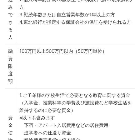
み
方
で
3.勤続年数または自立営業年数が1年以上の方
き
4.東北銀行が指定する保証会社の保証を受けられる方
る
人
融
100万円以上500万円以内（50万円単位）
資
限
度
額
1.ご子弟様の学校生活で必要となる教育に関する資金
（入学金、授業料等の学費及び施設費など学校生活を
維持するのに必要な資金）
資
※以下も含みます
金
下宿・アパート入居費用などの居住費用
使
進学者への仕送り資金